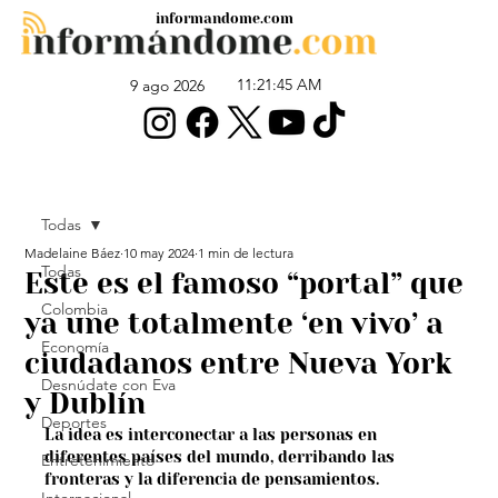
informandome.com
11:21:45 AM
9 ago 2026
Todas
Madelaine Báez
10 may 2024
1 min de lectura
Todas
Este es el famoso “portal” que
Colombia
ya une totalmente ‘en vivo’ a
Economía
ciudadanos entre Nueva York
Desnúdate con Eva
y Dublín
Deportes
La idea es interconectar a las personas en 
diferentes países del mundo, derribando las 
Entretenimiento
fronteras y la diferencia de pensamientos.