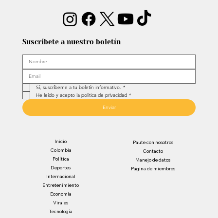
Suscríbete a nuestro boletín
Sí, suscríbeme a tu boletín informativo.
*
He leído y acepto la política de privacidad
*
Enviar
Inicio
Paute con nosotros
Colombia
Contacto
Política
Manejo de datos
Deportes
Página de miembros
Internacional
Entretenimiento
Economía
Virales
Tecnología