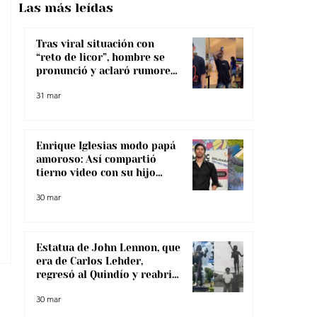
Las más
leídas
Tras viral situación con
“reto de licor”, hombre se
pronunció y aclaró rumores
sobre su salud
31 mar
Enrique Iglesias modo papá
amoroso: Así compartió
tierno video con su hijo
menor
30 mar
Estatua de John Lennon, que
era de Carlos Lehder,
regresó al Quindío y reabrió
debate sobre memoria y
30 mar
narcotráfico