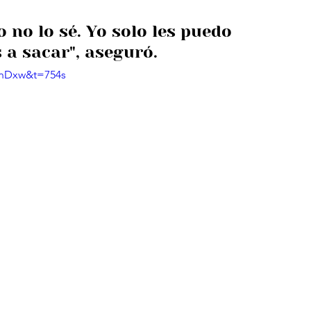
o no lo sé. Yo solo les puedo 
 a sacar", aseguró.
xnDxw&t=754s