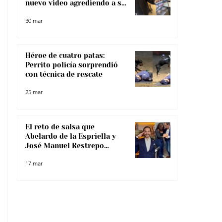
nuevo video agrediendo a su
pareja
30 mar
Héroe de cuatro patas:
Perrito policía sorprendió
con técnica de rescate
25 mar
El reto de salsa que
Abelardo de la Espriella y
José Manuel Restrepo
enfrentaron, ¿lo superaron?
17 mar