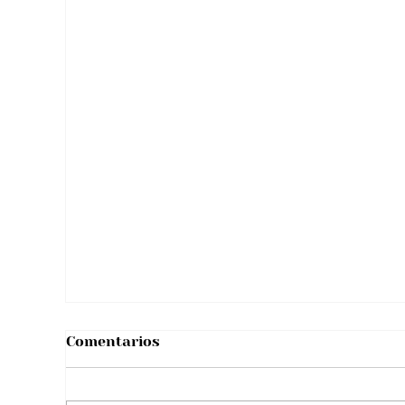
La Casa Blanca recibe a un robot
humanoide: IA irrumpe junto a
Melania Trump
Comentarios