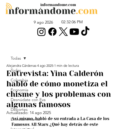
informandome.com
02:32:06 PM
9 ago 2026
Todas
Alejandra Cárdenas
4 ago 2025
1 min de lectura
Todas
Entrevista: Yina Calderón
Colombia
habló de cómo monetiza el
Economía
chisme y los problemas con
Desnúdate con Eva
algunas famosos
Deportes
Actualizado:
14 ago 2025
Así mismo, habló de su entrada a La Casa de los 
Entretenimiento
Famosos All Stars ¿Qué hay detrás de este 