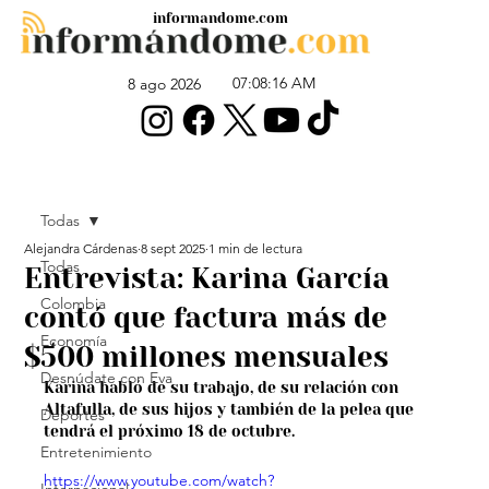
informandome.com
07:08:16 AM
8 ago 2026
Todas
Alejandra Cárdenas
8 sept 2025
1 min de lectura
Todas
Entrevista: Karina García
Colombia
contó que factura más de
Economía
$500 millones mensuales
Desnúdate con Eva
Karina habló de su trabajo, de su relación con 
Altafulla, de sus hijos y también de la pelea que 
Deportes
tendrá el próximo 18 de octubre.
Entretenimiento
https://www.youtube.com/watch?