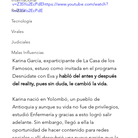
Internacional
v=Z35Yo2EcPdEhttps://www.youtube.com/watch?
Política
v=Z35Yo2EcPdE
Tecnología
Virales
Judiciales
Malas Influencias
Karina García, exparticipante de La Casa de los 
Famosos, estuvo como invitada en el programa 
Desnúdate con Eva y 
habló del antes y después 
del reality, pues sin duda, le cambió la vida.
Karina nació en Yolombó, un pueblo de 
Antioquia y aunque su vida no fue de privilegios, 
estudió Enfermería y gracias a esto logró salir 
adelante. Sin embargo, llegó a ella la 
oportunidad de hacer contenido para redes 
sociales y allí descubrió una nueva pasión que la 