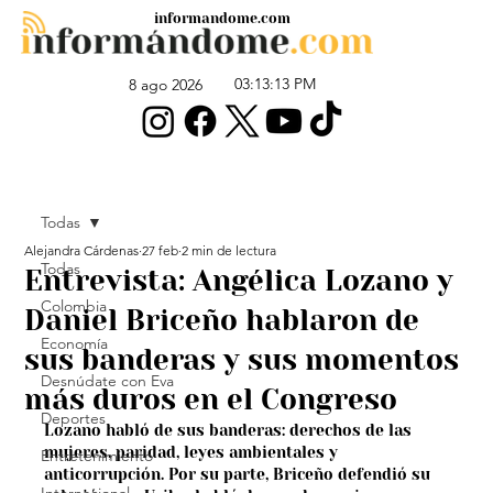
informandome.com
03:13:13 PM
8 ago 2026
Todas
Alejandra Cárdenas
27 feb
2 min de lectura
Todas
Entrevista: Angélica Lozano y
Colombia
Daniel Briceño hablaron de
Economía
sus banderas y sus momentos
Desnúdate con Eva
más duros en el Congreso
Deportes
Lozano habló de sus banderas: derechos de las 
mujeres, paridad, leyes ambientales y 
Entretenimiento
anticorrupción. Por su parte, Briceño defendió su 