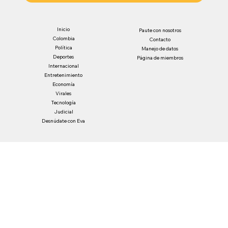
Inicio
Paute con nosotros
Colombia
Contacto
Política
Manejo de datos
Deportes
Página de miembros
Internacional
Entretenimiento
Economía
Virales
Tecnología
Judicial
Desnúdate con Eva