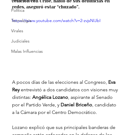
Internacional
relación con Uribe, habló de sus denuncias en 
redes, aseguró estar “chuzado”.
Política
Tecnología
https://www.youtube.com/watch?v=2-zvjsNIJbI
Virales
Judiciales
Malas Influencias
A pocos días de las elecciones al Congreso, 
Eva 
Rey
 entrevistó a dos candidatos con visiones muy 
distintas: 
Angélica Lozano
, aspirante al Senado 
por el Partido Verde, y 
Daniel Briceño
, candidato 
a la Cámara por el Centro Democrático.
Lozano explicó que sus principales banderas de 
campaña están enfocadas en la defensa de los 