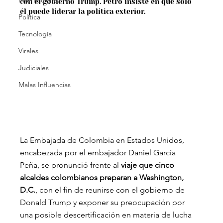
Internacional
con el gobierno Trump. Petro insiste en que solo 
él puede liderar la política exterior.
Política
Tecnología
Virales
Judiciales
Malas Influencias
La Embajada de Colombia en Estados Unidos, 
encabezada por el embajador Daniel García 
Peña, se pronunció frente al
 viaje que
cinco 
alcaldes colombianos preparan a Washington, 
D.C.
, con el fin de reunirse con el gobierno de 
Donald Trump y exponer su preocupación por 
una posible descertificación en materia de lucha 