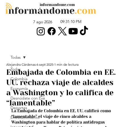
informandome.com
09:31:10 PM
7 ago 2026
Todas
Alejandra Cárdenas
6 sept 2025
1 min de lectura
Todas
Embajada de Colombia en EE.
Colombia
UU. rechaza viaje de alcaldes
Economía
a Washington y lo califica de
Desnúdate con Eva
“lamentable”
Deportes
La Embajada de Colombia en EE. UU. calificó como 
“lamentable” el viaje de cinco alcaldes a 
Entretenimiento
Washington para hablar de política antidrogas 