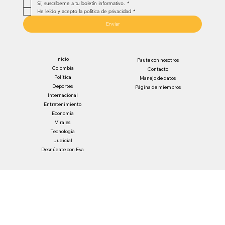
Sí, suscríbeme a tu boletín informativo.
*
He leído y acepto la política de privacidad
*
Enviar
Inicio
Paute con nosotros
Colombia
Contacto
Política
Manejo de datos
Deportes
Página de miembros
Internacional
Entretenimiento
Economía
Virales
Tecnología
Judicial
Desnúdate con Eva