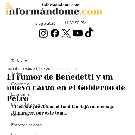
informandome.com
11:30:50 PM
6 ago 2026
Todas
Madelaine Báez
3 feb 2025
1 min de lectura
Todas
El rumor de Benedetti y un
Colombia
nuevo cargo en el Gobierno de
Economía
Petro
Desnúdate con Eva
El asesor presidencial también dejó un mensaje… 
Al parecer, por este tema.
Deportes
Entretenimiento