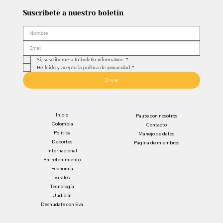
Suscríbete a nuestro boletín
Sí, suscríbeme a tu boletín informativo.
*
He leído y acepto la política de privacidad
*
Enviar
Inicio
Paute con nosotros
Colombia
Contacto
Política
Manejo de datos
Deportes
Página de miembros
Internacional
Entretenimiento
Economía
Virales
Tecnología
Judicial
Desnúdate con Eva