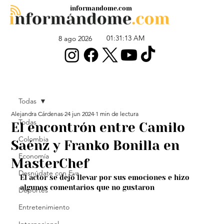
informandome.com
01:31:13 AM
8 ago 2026
Todas
Alejandra Cárdenas
24 jun 2024
1 min de lectura
Todas
El encontrón entre Camilo
Colombia
Saénz y Franko Bonilla en
Economía
MasterChef
Desnúdate con Eva
El actor se dejó llevar por sus emociones e hizo 
algunos comentarios que no gustaron
Deportes
Entretenimiento