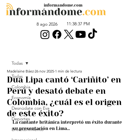
informandome.com
11:38:37 PM
8 ago 2026
Todas
Madelaine Báez
26 nov 2025
1 min de lectura
Todas
Dua Lipa cantó ‘Cariñito’ en
Colombia
Perú y desató debate en
Economía
Colombia, ¿cuál es el origen
Desnúdate con Eva
de este éxito?
Deportes
La cantante británica interpretó un éxito durante 
su presentación en Lima…
Entretenimiento