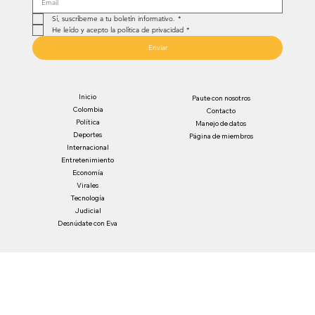
Sí, suscríbeme a tu boletín informativo.
*
He leído y acepto la política de privacidad
*
Enviar
Inicio
Paute con nosotros
Colombia
Contacto
Política
Manejo de datos
Deportes
Página de miembros
Internacional
Entretenimiento
Economía
Virales
Tecnología
Judicial
Desnúdate con Eva