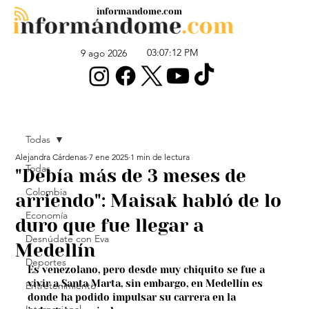
informandome.com
03:07:12 PM
9 ago 2026
Todas
Alejandra Cárdenas
7 ene 2025
1 min de lectura
Todas
"Debía más de 3 meses de
Colombia
arriendo": Maisak habló de lo
Economía
duro que fue llegar a
Desnúdate con Eva
Medellín
Deportes
Es venezolano, pero desde muy chiquito se fue a 
vivir a Santa Marta, sin embargo, en Medellín es 
Entretenimiento
donde ha podido impulsar su carrera en la 