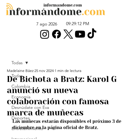
informandome.com
09:29:12 PM
7 ago 2026
Todas
Madelaine Báez
25 nov 2024
1 min de lectura
Todas
De Bichota a Bratz: Karol G
Colombia
anunció su nueva
Economía
colaboración con famosa
Desnúdate con Eva
marca de muñecas
Deportes
Las muñecas estarán disponibles el próximo 3 de 
diciembre en la página oficial de Bratz.
Entretenimiento