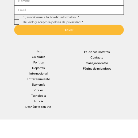
Sí, suscríbeme a tu boletín informativo.
*
He leído y acepto la política de privacidad
*
Enviar
Inicio
Paute con nosotros
Colombia
Contacto
Política
Manejo de datos
Deportes
Página de miembros
Internacional
Entretenimiento
Economía
Virales
Tecnología
Judicial
Desnúdate con Eva