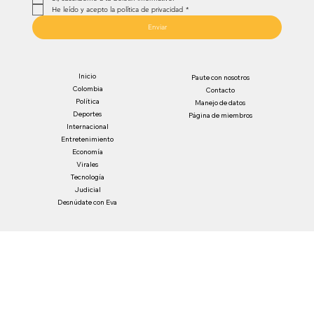
He leído y acepto la política de privacidad
*
Enviar
Inicio
Paute con nosotros
Colombia
Contacto
Política
Manejo de datos
Deportes
Página de miembros
Internacional
Entretenimiento
Economía
Virales
Tecnología
Judicial
Desnúdate con Eva