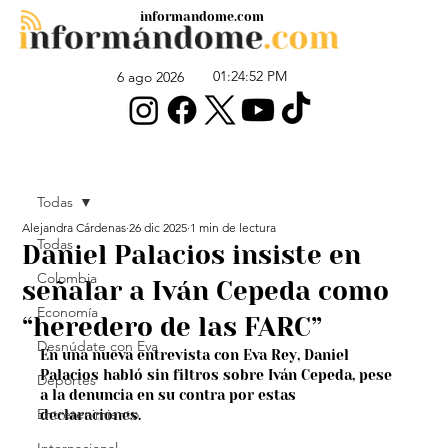
informandome.com
01:24:52 PM
6 ago 2026
Todas
Alejandra Cárdenas
26 dic 2025
1 min de lectura
Todas
Daniel Palacios insiste en
Colombia
señalar a Iván Cepeda como
Economía
“heredero de las FARC”
Desnúdate con Eva
En una nueva entrevista con Eva Rey, Daniel 
Palacios habló sin filtros sobre Iván Cepeda, pese 
Deportes
a la denuncia en su contra por estas 
Entretenimiento
declaraciones.