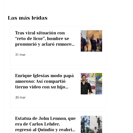
Las más
leídas
Tras viral situación con
“reto de licor”, hombre se
pronunció y aclaró rumores
sobre su salud
31 mar
Enrique Iglesias modo papá
amoroso: Así compartió
tierno video con su hijo
menor
30 mar
Estatua de John Lennon, que
era de Carlos Lehder,
regresó al Quindío y reabrió