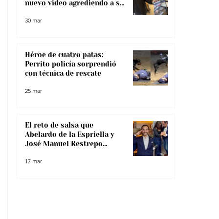
nuevo video agrediendo a su
pareja
30 mar
Héroe de cuatro patas:
Perrito policía sorprendió
con técnica de rescate
25 mar
El reto de salsa que
Abelardo de la Espriella y
José Manuel Restrepo
enfrentaron, ¿lo superaron?
17 mar