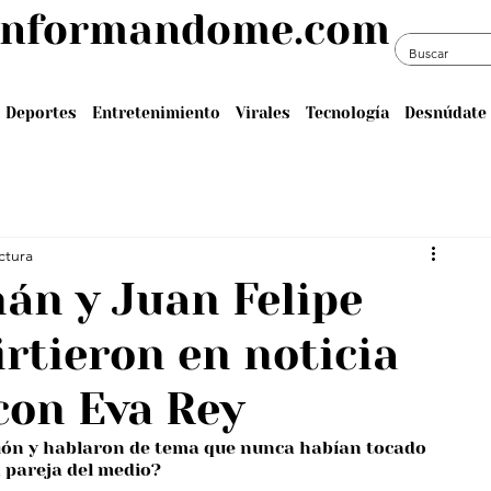
informandome.com
Deportes
Entretenimiento
Virales
Tecnología
Desnúdate 
ctura
ñán y Juan Felipe
rtieron en noticia
con Eva Rey
ión y hablaron de tema que nunca habían tocado 
a pareja del medio?