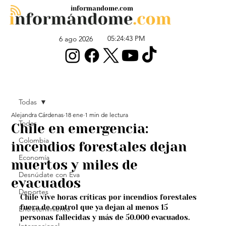
informandome.com
05:24:43 PM
6 ago 2026
Todas
Alejandra Cárdenas
18 ene
1 min de lectura
Todas
Chile en emergencia:
Colombia
incendios forestales dejan
Economía
muertos y miles de
Desnúdate con Eva
evacuados
Deportes
Chile vive horas críticas por incendios forestales 
fuera de control que ya dejan al menos 15 
Entretenimiento
personas fallecidas y más de 50.000 evacuados.