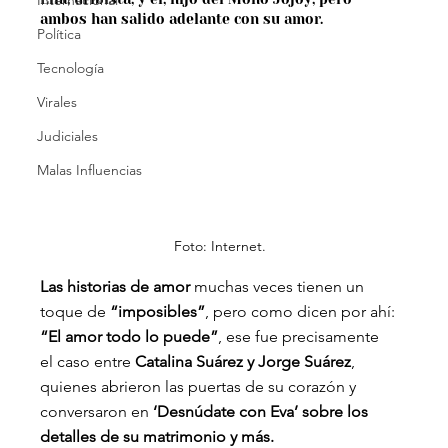
Internacional
ambos han salido adelante con su amor.
Política
Tecnología
Virales
Judiciales
Malas Influencias
Foto: Internet.
Las historias de amor
 muchas veces tienen un 
toque de
 “imposibles”
, pero como dicen por ahí: 
“El amor todo lo puede”
, ese fue precisamente 
el caso entre
 Catalina Suárez y Jorge Suárez
, 
quienes abrieron las puertas de su corazón y 
conversaron en
 ‘Desnúdate con Eva’ sobre los 
detalles de su matrimonio y más.