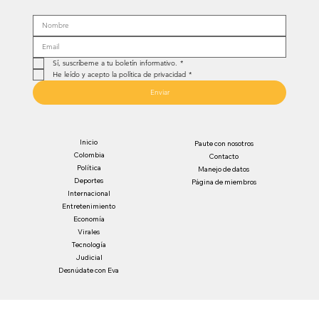
Sí, suscríbeme a tu boletín informativo.
*
He leído y acepto la política de privacidad
*
Enviar
Inicio
Paute con nosotros
Colombia
Contacto
Política
Manejo de datos
Deportes
Página de miembros
Internacional
Entretenimiento
Economía
Virales
Tecnología
Judicial
Desnúdate con Eva