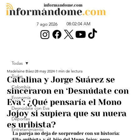
informandome.com
08:02:04 AM
7 ago 2026
Todas
Madelaine Báez
28 may 2024
1 min de lectura
Todas
Catalina y Jorge Suárez se
Colombia
sinceraron en ‘Desnúdate con
Economía
Eva’: ¿Qué pensaría el Mono
Desnúdate con Eva
Jojoy si supiera que su nuera
Deportes
es uribista?
Entretenimiento
La pareja no deja de sorprender con su historia: 
Ella, uribista, y él, hijo del Mono Jojoy, pero 