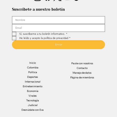
Suscríbete a nuestro boletín
Sí, suscríbeme a tu boletín informativo.
*
He leído y acepto la política de privacidad
*
Enviar
Inicio
Paute con nosotros
Colombia
Contacto
Política
Manejo de datos
Deportes
Página de miembros
Internacional
Entretenimiento
Economía
Virales
Tecnología
Judicial
Desnúdate con Eva