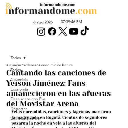
informandome.com
07:39:46 PM
6 ago 2026
Todas
Alejandra Cárdenas
14 ene
1 min de lectura
Todas
Cantando las canciones de
Colombia
Yeison Jiménez: Fans
Economía
amanecieron en las afueras
Desnúdate con Eva
del Movistar Arena
Deportes
Velas encendidas, canciones y lágrimas marcaron 
la madrugada en Bogotá. Cientos de seguidores 
Entretenimiento
pasaron la noche en vela a las afueras del 