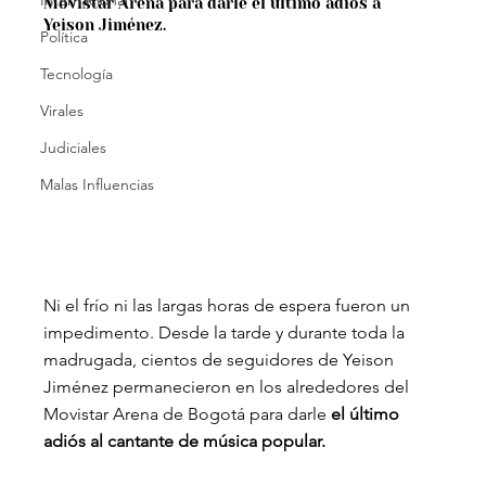
Internacional
Movistar Arena para darle el último adiós a 
Yeison Jiménez.
Política
Tecnología
Virales
Judiciales
Malas Influencias
Ni el frío ni las largas horas de espera fueron un 
impedimento. Desde la tarde y durante toda la 
madrugada, cientos de seguidores de Yeison 
Jiménez permanecieron en los alrededores del 
Movistar Arena de Bogotá para darle
 el último 
adiós al cantante de música popular.