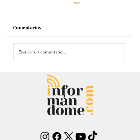
Comentarios
Escribir un comentario...
Estatua de John Lennon, que era de
Carlos Lehder, regresó al Quindío y
reabrió debate sobre memoria y
narcotráfico