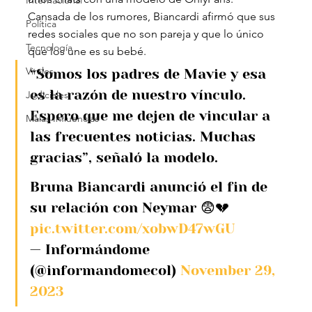
Internacional
Cansada de los rumores, Biancardi afirmó que sus 
Política
redes sociales que no son pareja y que lo único 
Tecnología
que los une es su bebé.
Virales
“Somos los padres de Mavie y esa 
es la razón de nuestro vínculo. 
Judiciales
Espero que me dejen de vincular a 
Malas Influencias
las frecuentes noticias. Muchas 
gracias”, señaló la modelo.
Bruna Biancardi anunció el fin de 
su relación con Neymar 😨💔 
pic.twitter.com/xobwD47wGU
— Informándome 
(@informandomecol) 
November 29, 
2023