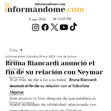
informandome.com
04:12:03 PM
8 ago 2026
Todas
Informandome Colombia
29 nov 2023
1 min de lectura
Todas
Bruna Biancardi anunció el
Colombia
fin de su relación con Neymar
Economía
A un mes de dar a luz a su bebé , 
Bruna Biancardi 
Desnúdate con Eva
anunció el fin de su relación con el futbolista 
Neymar.
Deportes
Este anuncio lo hizo después de que estallara un 
Entretenimiento
nuevo escándalo de infidelidad, relacionado con 
unos chats con una modelo de OnlyFans.