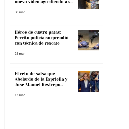
nuevo video agrediendo a su
pareja
30 mar
Héroe de cuatro patas:
Perrito policía sorprendió
con técnica de rescate
25 mar
El reto de salsa que
Abelardo de la Espriella y
José Manuel Restrepo
enfrentaron, ¿lo superaron?
17 mar