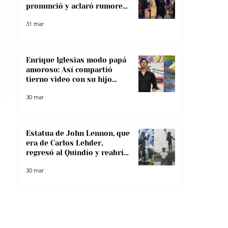
pronunció y aclaró rumores
sobre su salud
31 mar
Enrique Iglesias modo papá
amoroso: Así compartió
tierno video con su hijo
menor
30 mar
Estatua de John Lennon, que
era de Carlos Lehder,
regresó al Quindío y reabrió
debate sobre memoria y
30 mar
narcotráfico