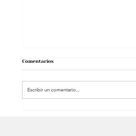
Enrique Iglesias modo papá amoroso:
Así compartió tierno video con su hijo
menor
Comentarios
Escribir un comentario...
Shakira planea un ambicioso cierre de
gira en España: Estadio propio y más