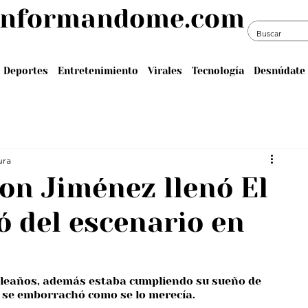
informandome.com
Deportes
Entretenimiento
Virales
Tecnología
Desnúdate 
ura
on Jiménez llenó El
ó del escenario en
pleaños, además estaba cumpliendo su sueño de 
e se emborrachó como se lo merecía.