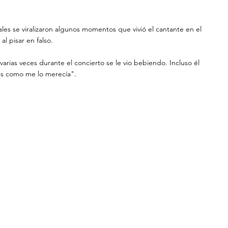
les se viralizaron algunos momentos que vivió el cantante en el 
l pisar en falso.
ias veces durante el concierto se le vio bebiendo. Incluso él 
 como me lo merecía". 