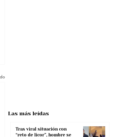
odo
Las más
leídas
Tras viral situación con
“reto de licor”, hombre se