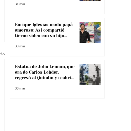
31 mar
Enrique Iglesias modo papá
amoroso: Así compartió
tierno video con su hijo
menor
30 mar
odo
Estatua de John Lennon, que
era de Carlos Lehder,
regresó al Quindío y reabrió
debate sobre memoria y
30 mar
narcotráfico