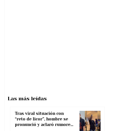
Las más
leídas
Tras viral situación con
“reto de licor”, hombre se
pronunció y aclaró rumores
sobre su salud