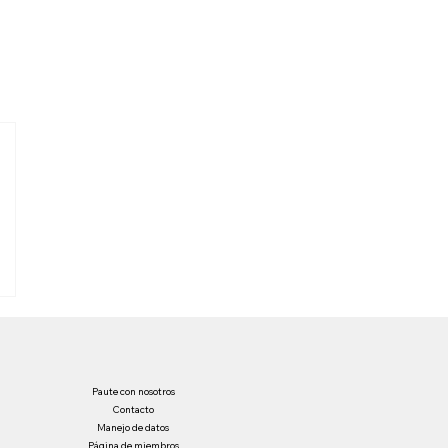
Paute con nosotros
Contacto
Manejo de datos
Página de miembros