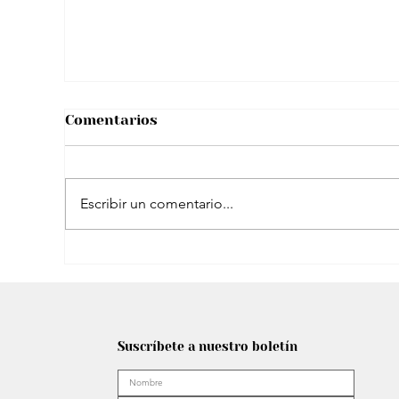
Comentarios
Escribir un comentario...
El peculiar comentario de Petro sobre
famosa plataforma para adultos en
Suscríbete a nuestro boletín
transmisión con Westcol