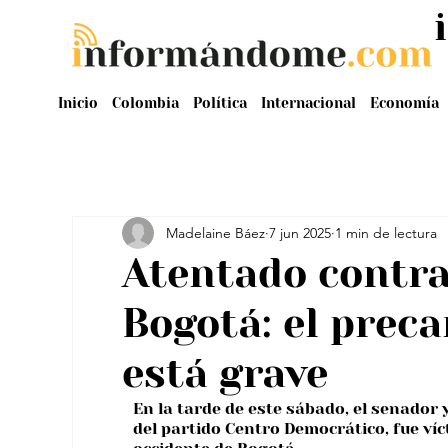
Inicio
Colombia
Política
Internacional
Economía
Madelaine Báez
7 jun 2025
1 min de lectura
Atentado contra
Bogotá: el prec
está grave
En la tarde de este sábado, el senador 
del partido Centro Democrático, fue víc