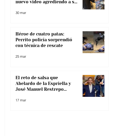
nuevo video agrediendo a su
pareja
30 mar
Héroe de cuatro patas:
Perrito policía sorprendió
con técnica de rescate
25 mar
El reto de salsa que
Abelardo de la Espriella y
José Manuel Restrepo
enfrentaron, ¿lo superaron?
17 mar