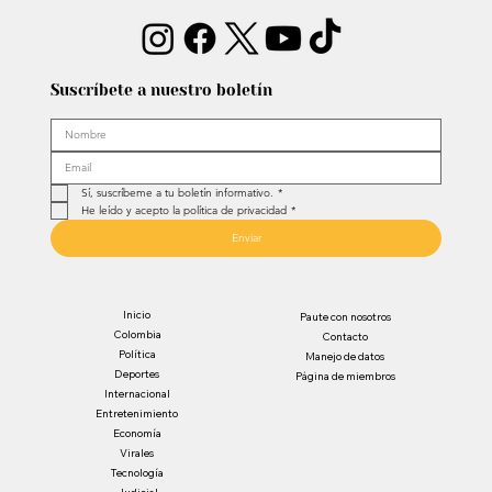
Suscríbete a nuestro boletín
Sí, suscríbeme a tu boletín informativo.
*
He leído y acepto la política de privacidad
*
Enviar
Inicio
Paute con nosotros
Colombia
Contacto
Política
Manejo de datos
Deportes
Página de miembros
Internacional
Entretenimiento
Economía
Virales
Tecnología