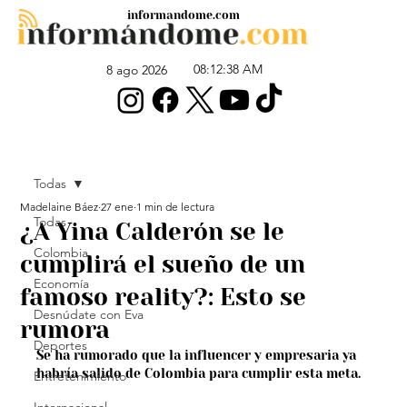
informandome.com
08:12:38 AM
8 ago 2026
Todas
Madelaine Báez
27 ene
1 min de lectura
Todas
¿A Yina Calderón se le
Colombia
cumplirá el sueño de un
Economía
famoso reality?: Esto se
Desnúdate con Eva
rumora
Deportes
Se ha rumorado que la influencer y empresaria ya 
habría salido de Colombia para cumplir esta meta.
Entretenimiento