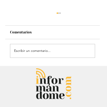
Comentarios
Escribir un comentario...
Chayanne se animó a trend viral y
dejó mensaje: “Antes de ser tu
papá…”