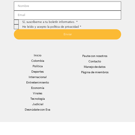
Sí, suscríbeme a tu boletín informativo.
*
He leído y acepto la política de privacidad
*
Enviar
Inicio
Paute con nosotros
Colombia
Contacto
Política
Manejo de datos
Deportes
Página de miembros
Internacional
Entretenimiento
Economía
Virales
Tecnología
Judicial
Desnúdate con Eva