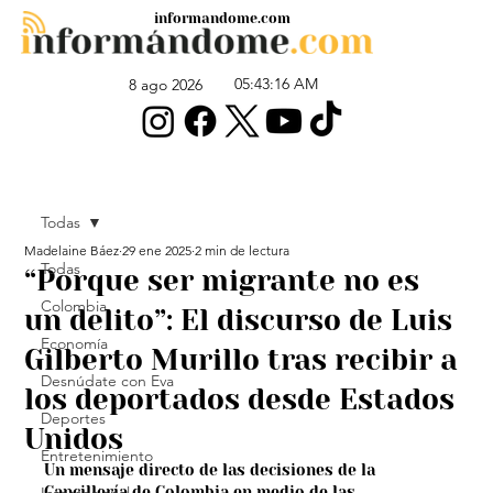
informandome.com
05:43:16 AM
8 ago 2026
Todas
Madelaine Báez
29 ene 2025
2 min de lectura
Todas
“Porque ser migrante no es
Colombia
un delito”: El discurso de Luis
Economía
Gilberto Murillo tras recibir a
Desnúdate con Eva
los deportados desde Estados
Deportes
Unidos
Entretenimiento
Un mensaje directo de las decisiones de la 
Cancillería de Colombia en medio de las 