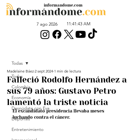
informandome.com
11:41:43 AM
7 ago 2026
Todas
Madelaine Báez
2 sept 2024
1 min de lectura
Todas
Falleció Rodolfo Hernández a
Colombia
sus 79 años: Gustavo Petro
Economía
lamentó la triste noticia
Desnúdate con Eva
El excandidato presidencia llevaba meses 
luchando contra el cáncer.
Deportes
Entretenimiento