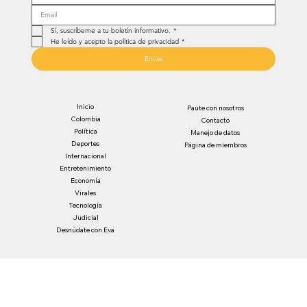
Sí, suscríbeme a tu boletín informativo.
*
He leído y acepto la política de privacidad
*
Enviar
Inicio
Paute con nosotros
Colombia
Contacto
Política
Manejo de datos
Deportes
Página de miembros
Internacional
Entretenimiento
Economía
Virales
Tecnología
Judicial
Desnúdate con Eva