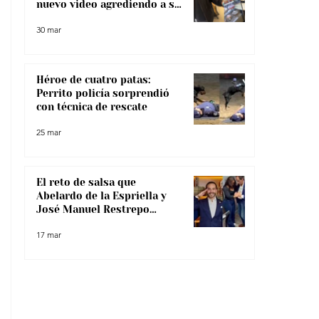
nuevo video agrediendo a su
pareja
30 mar
Héroe de cuatro patas:
Perrito policía sorprendió
con técnica de rescate
25 mar
El reto de salsa que
Abelardo de la Espriella y
José Manuel Restrepo
enfrentaron, ¿lo superaron?
17 mar