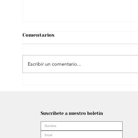
Comentarios
Escribir un comentario...
El peculiar comentario de Petro sobre
famosa plataforma para adultos en
Suscríbete a nuestro boletín
transmisión con Westcol