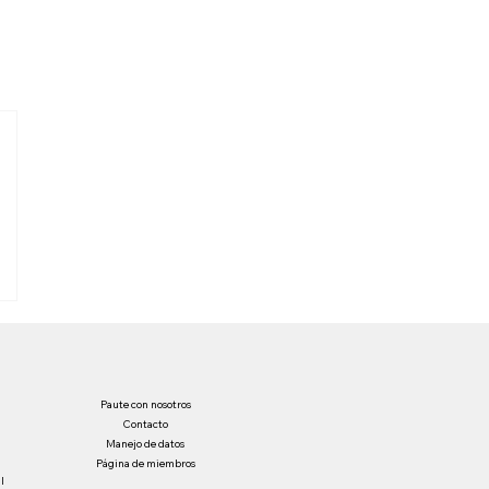
Paute con nosotros
Contacto
Manejo de datos
Página de miembros
l