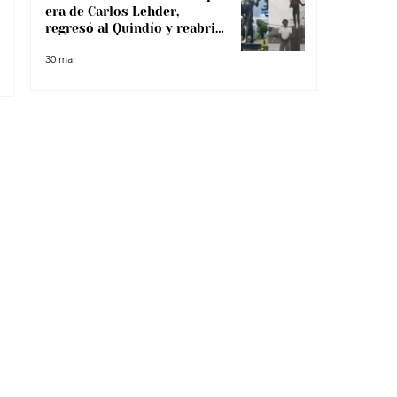
era de Carlos Lehder,
regresó al Quindío y reabrió
debate sobre memoria y
30 mar
narcotráfico