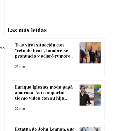
Las más
leídas
Tras viral situación con
odo
“reto de licor”, hombre se
pronunció y aclaró rumores
sobre su salud
31 mar
Enrique Iglesias modo papá
amoroso: Así compartió
tierno video con su hijo
menor
30 mar
Estatua de John Lennon, que