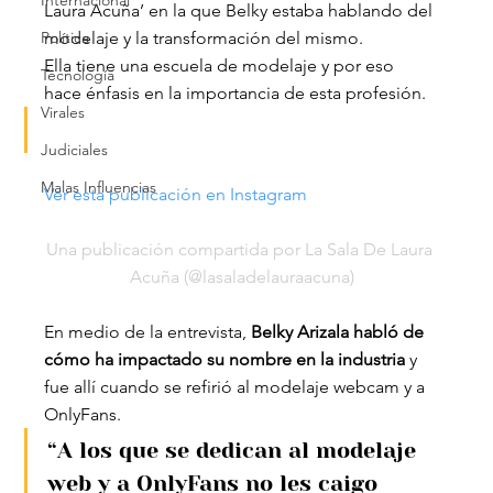
Internacional
Laura Acuña’ en la que Belky estaba hablando del 
Política
modelaje y la transformación del mismo.
Ella tiene una escuela de modelaje y por eso 
Tecnología
hace énfasis en la importancia de esta profesión.
Virales
Judiciales
Malas Influencias
Ver esta publicación en Instagram
Una publicación compartida por La Sala De Laura 
Acuña (@lasaladelauraacuna)
En medio de la entrevista, 
Belky Arizala habló de 
cómo ha impactado su nombre en la industria
 y 
fue allí cuando se refirió al modelaje webcam y a 
OnlyFans.
“A los que se dedican al modelaje 
web y a OnlyFans no les caigo 