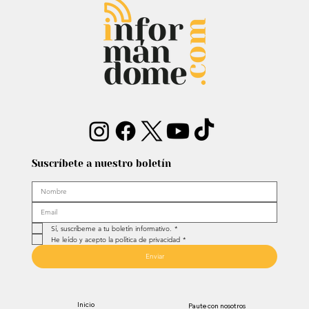
dejó mensaje: “Antes de ser tu
papá…”
Suscríbete a nuestro boletín
Sí, suscríbeme a tu boletín informativo.
*
He leído y acepto la política de privacidad
*
Enviar
Inicio
Paute con nosotros