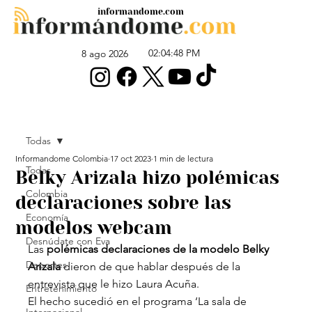
informandome.com
02:04:48 PM
8 ago 2026
Todas
Informandome Colombia
17 oct 2023
1 min de lectura
Todas
Belky Arizala hizo polémicas
Colombia
declaraciones sobre las
Economía
modelos webcam
Desnúdate con Eva
Las 
polémicas declaraciones de la modelo Belky 
Deportes
Arizala
 dieron de que hablar después de la 
entrevista que le hizo Laura Acuña.
Entretenimiento
El hecho sucedió en el programa ‘La sala de 