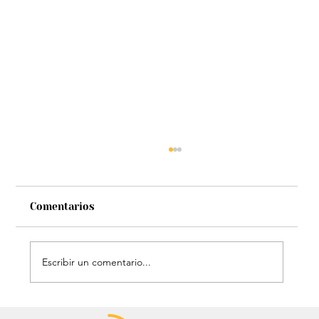
Comentarios
Escribir un comentario...
Chayanne se animó a trend viral y