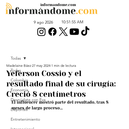
informandome.com
10:51:55 AM
9 ago 2026
Todas
Madelaine Báez
27 may 2024
1 min de lectura
Todas
Yeferson Cossio y el
Colombia
resultado final de su cirugía:
Economía
Creció 8 centímetros
Desnúdate con Eva
El influencer mostró parte del resultado, tras 8 
meses de largo proceso…
Deportes
Entretenimiento