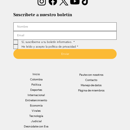
Suscríbete a nuestro boletín
Sí, suscríbeme a tu boletín informativo.
*
He leído y acepto la política de privacidad
*
Enviar
Inicio
Paute con nosotros
Colombia
Contacto
Política
Manejo de datos
Deportes
Página de miembros
Internacional
Entretenimiento
Economía
Virales
Tecnología
Judicial
Desnúdate con Eva