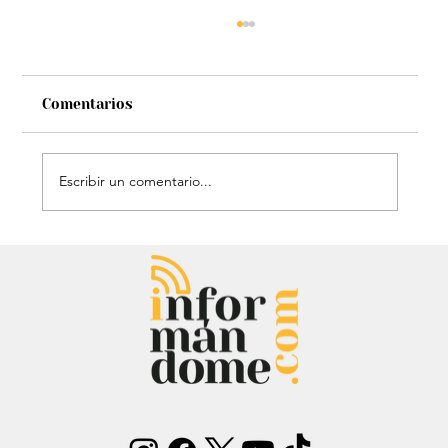
Comentarios
Escribir un comentario...
Chayanne se animó a trend viral y
dejó mensaje: “Antes de ser tu
papá…”