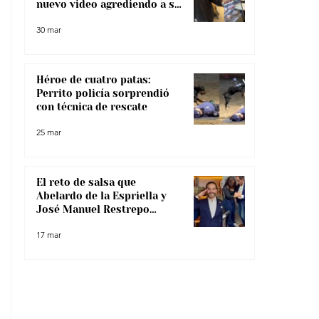
nuevo video agrediendo a su
pareja
30 mar
Héroe de cuatro patas:
Perrito policía sorprendió
con técnica de rescate
25 mar
El reto de salsa que
Abelardo de la Espriella y
José Manuel Restrepo
enfrentaron, ¿lo superaron?
17 mar