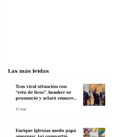
Las más
leídas
Tras viral situación con
“reto de licor”, hombre se
pronunció y aclaró rumores
sobre su salud
31 mar
Enrique Iglesias modo papá
amoroso: Así compartió