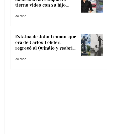
tierno video con su hijo
menor
30 mar
Estatua de John Lennon, que
era de Carlos Lehder,
regresó al Quindío y reabrió
debate sobre memoria y
30 mar
narcotráfico