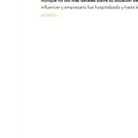
Aunque no dio más detalles sobre su situación de
influencer y empresario fue hospitalizado y hasta le
corazón.