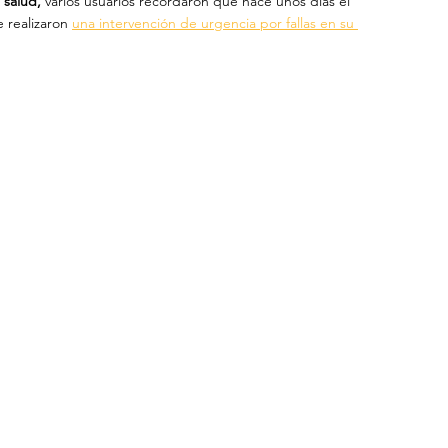
 salud,
 varios usuarios recordaron que hace unos días el 
 realizaron 
una intervención de urgencia por fallas en su 