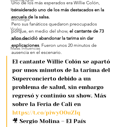
Internacional
Uno de los más esperados era Willie Colón, 
Política
considerado uno de los más destacados en la 
escuela de la salsa.
Tecnología
Pero sus fanáticos quedaron preocupados 
Virales
porque, en medio del show,
 el cantante de 73 
años decidió abandonar la tarima sin dar 
Judiciales
explicaciones
. Fueron unos 20 minutos de 
Malas Influencias
ausencia en el escenario.
El cantante Willie Colón se apartó 
por unos minutos de la tarima del 
Superconcierto debido a un 
problema de salud, sin embargo 
regresó y continúo su show. Más 
sobre la Feria de Cali en 
https://t.co/piwyO0uZIq
🎥 Sergio Molina – El País 