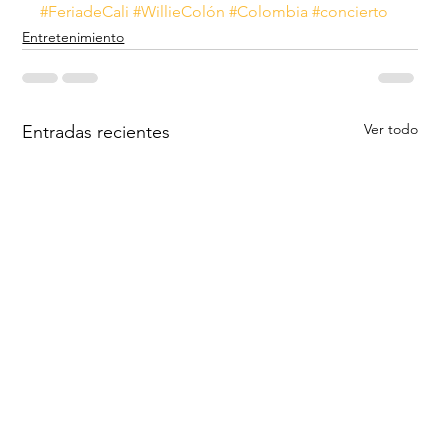
#FeriadeCali
#WillieColón
#Colombia
#concierto
Entretenimiento
Ver todo
Entradas recientes