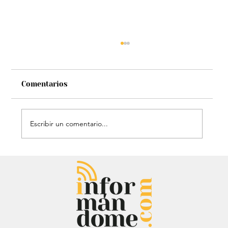
Comentarios
Escribir un comentario...
Chayanne se animó a trend viral y
dejó mensaje: “Antes de ser tu
papá…”