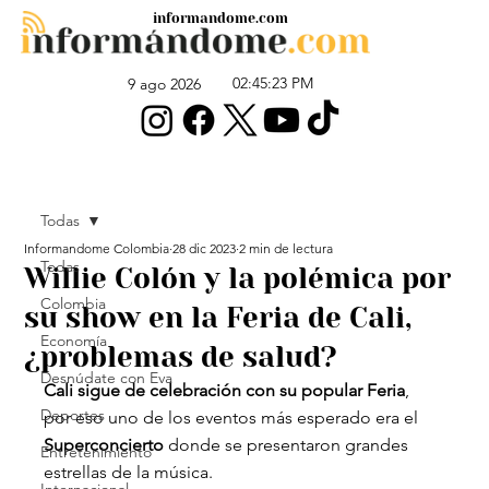
informandome.com
02:45:23 PM
9 ago 2026
Todas
Informandome Colombia
28 dic 2023
2 min de lectura
Todas
Willie Colón y la polémica por
Colombia
su show en la Feria de Cali,
Economía
¿problemas de salud?
Desnúdate con Eva
Cali sigue de celebración con su popular Feria
, 
Deportes
por eso uno de los eventos más esperado era el
Superconcierto
 donde se presentaron grandes 
Entretenimiento
estrellas de la música.