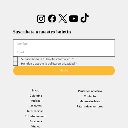
Suscríbete a nuestro boletín
Sí, suscríbeme a tu boletín informativo.
*
He leído y acepto la política de privacidad
*
Enviar
Inicio
Paute con nosotros
Colombia
Contacto
Política
Manejo de datos
Deportes
Página de miembros
Internacional
Entretenimiento
Economía
Virales