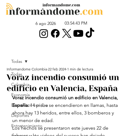
informandome.com
03:54:43 PM
6 ago 2026
Todas
Informandome Colombia
22 feb 2024
1 min de lectura
Todas
Voraz incendio consumió un
Colombia
edificio en Valencia, España
Economía
Voraz incendio consumió un edificio en Valencia, 
Desnúdate con Eva
España.
 14 pisos se encendieron en llamas, hasta 
ahora hay 13 heridos, entre ellos, 3 bomberos y 
Deportes
un menor de edad.
Entretenimiento
Los hechos se presentaron este jueves 22 de 
febrero y los videos del suceso han dejado 