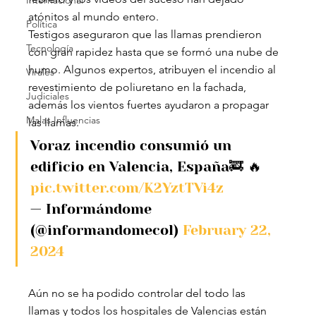
Internacional
atónitos al mundo entero.
Política
Testigos aseguraron que las llamas prendieron 
Tecnología
con gran rapidez hasta que se formó una nube de 
humo. Algunos expertos, atribuyen el incendio al 
Virales
revestimiento de poliuretano en la fachada, 
Judiciales
además los vientos fuertes ayudaron a propagar 
Malas Influencias
las llamas.
Voraz incendio consumió un 
edificio en Valencia, España🚒 🔥 
pic.twitter.com/K2YztTVi4z
— Informándome 
(@informandomecol) 
February 22, 
2024
Aún no se ha podido controlar del todo las 
llamas y todos los hospitales de Valencias están 