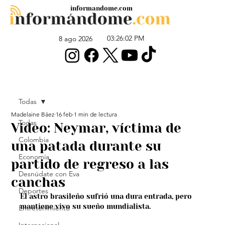
informandome.com
03:26:02 PM
8 ago 2026
Todas
Madelaine Báez
16 feb
1 min de lectura
Todas
Video: Neymar, víctima de
Colombia
una patada durante su
Economía
partido de regreso a las
Desnúdate con Eva
canchas
Deportes
El astro brasileño sufrió una dura entrada, pero 
mantiene vivo su sueño mundialista.
Entretenimiento