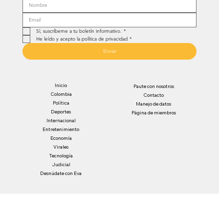
Sí, suscríbeme a tu boletín informativo.
*
He leído y acepto la política de privacidad
*
Enviar
Inicio
Paute con nosotros
Colombia
Contacto
Política
Manejo de datos
Deportes
Página de miembros
Internacional
Entretenimiento
Economía
Virales
Tecnología
Judicial
Desnúdate con Eva