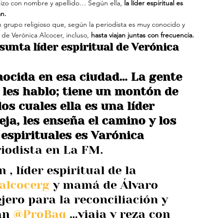
 hizo con nombre y apellido… Según ella, 
la líder espiritual es 
n.
 grupo religioso que, según la periodista es muy conocido y 
de Verónica Alcocer, incluso, 
hasta viajan juntas con frecuencia.
sunta líder espiritual de Verónica 
nocida en esa ciudad… La gente 
 les hablo; tiene un montón de 
los cuales ella es una líder 
eja, les enseña el camino y los 
espirituales es Varónica 
riodista en La FM.
, líder espiritual de la 
alcocerg
 y mamá de Álvaro 
ero para la reconciliación y 
an 
@ProBaq
 …viaja y reza con 