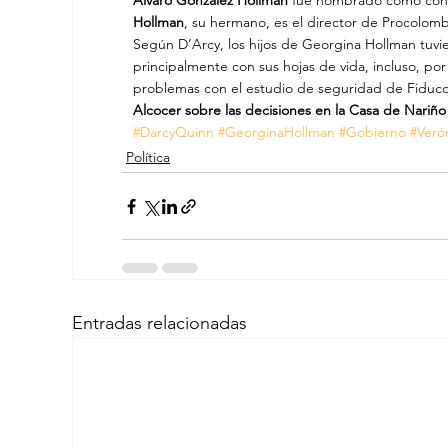
Álvaro González Hollman
 fue nombrado como conse
Hollman
, su hermano, es el director de Procolombi
Según D’Arcy, los hijos de Georgina Hollman tuvie
principalmente con sus hojas de vida, incluso, po
problemas con el estudio de seguridad de Fiduco
Alcocer sobre las decisiones en la Casa de Nariño 
#DarcyQuinn
#GeorginaHollman
#Gobierno
#Veró
Política
Entradas relacionadas