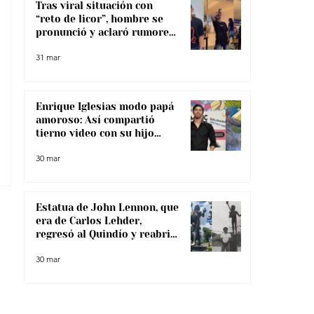
Tras viral situación con
“reto de licor”, hombre se
pronunció y aclaró rumores
sobre su salud
31 mar
Enrique Iglesias modo papá
amoroso: Así compartió
tierno video con su hijo
menor
30 mar
Estatua de John Lennon, que
era de Carlos Lehder,
regresó al Quindío y reabrió
debate sobre memoria y
30 mar
narcotráfico