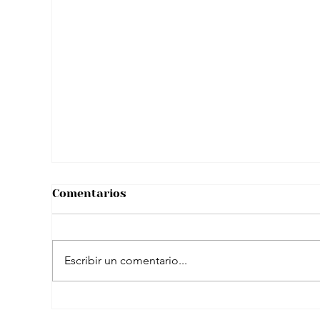
Tarjetón presidencial 2026:
Registraduría definió el orden de los
candidatos
Comentarios
Escribir un comentario...