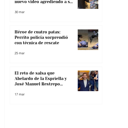
nuevo video agrediendo a su
pareja
30 mar
Héroe de cuatro patas:
Perrito policía sorprendió
con técnica de rescate
25 mar
El reto de salsa que
Abelardo de la Espriella y
José Manuel Restrepo
enfrentaron, ¿lo superaron?
17 mar