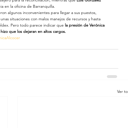
jero para la reconciliación, mientras que
 Luis González 
a en la oficina de Barranquilla.
ron algunos inconvenientes para llegar a sus puestos, 
r unas situaciones con malos manejos de recursos y hasta 
ldex. Pero todo parece indicar que
 la presión de Verónica 
hizo que los dejaran en altos cargos.
nicaAlcocer
Ver t