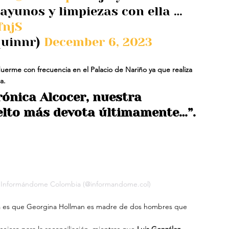
ayunos y limpiezas con ella … 
fnjS
uinnr) 
December 6, 2023
duerme con frecuencia en el Palacio de Nariño ya que realiza 
a.
ónica Alcocer, nuestra 
elto más devota últimamente…”.
r Informándome Colombia (@informandome.col)
ista es que Georgina Hollman es madre de dos hombres que 