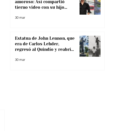
amoroso: Así compartió
tierno video con su hijo
menor
30 mar
Estatua de John Lennon, que
era de Carlos Lehder,
regresó al Quindío y reabrió
debate sobre memoria y
30 mar
narcotráfico