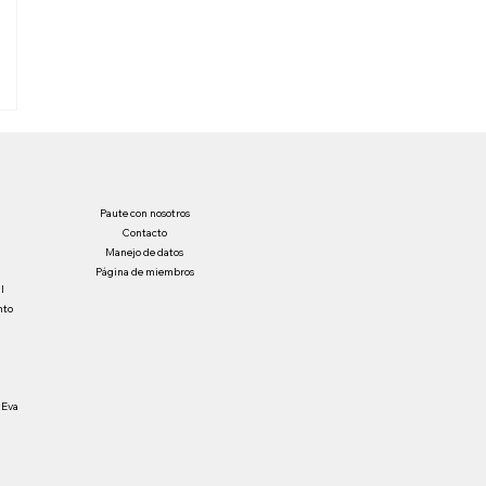
Paute con nosotros
Contacto
Manejo de datos
Página de miembros
l
nto
 Eva