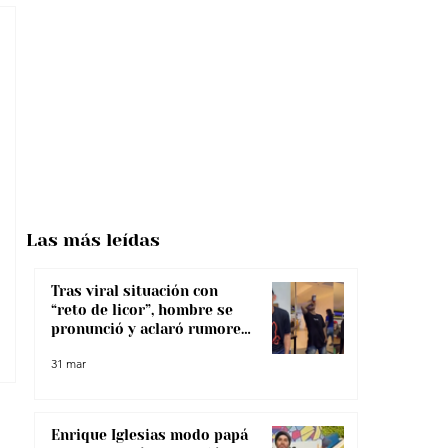
Las más
leídas
Tras viral situación con
“reto de licor”, hombre se
pronunció y aclaró rumores
sobre su salud
31 mar
Enrique Iglesias modo papá