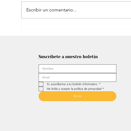
Escribir un comentario...
El peculiar comentario de Petro sobre
famosa plataforma para adultos en
Suscríbete a nuestro boletín
transmisión con Westcol
Sí, suscríbeme a tu boletín informativo.
*
He leído y acepto la política de privacidad
*
Enviar