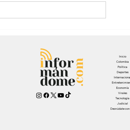
Inicio
Colombia
Política
Deportes
Internaciona
Entretenimie
Economía
Virales
Tecnología
Judicial
Desnúdate con