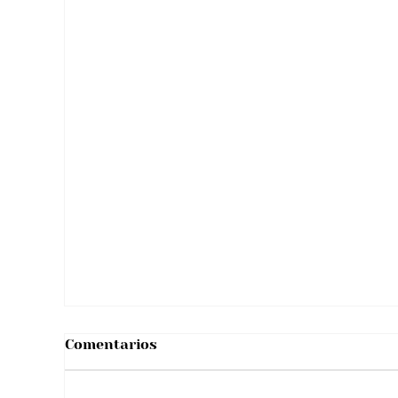
Tras viral situación con “reto de licor”
hombre se pronunció y aclaró
rumores sobre su salud
Comentarios