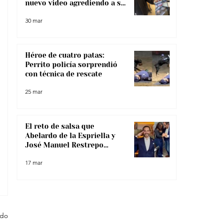
nuevo video agrediendo a su
pareja
30 mar
Héroe de cuatro patas:
Perrito policía sorprendió
con técnica de rescate
25 mar
El reto de salsa que
Abelardo de la Espriella y
José Manuel Restrepo
enfrentaron, ¿lo superaron?
17 mar
odo