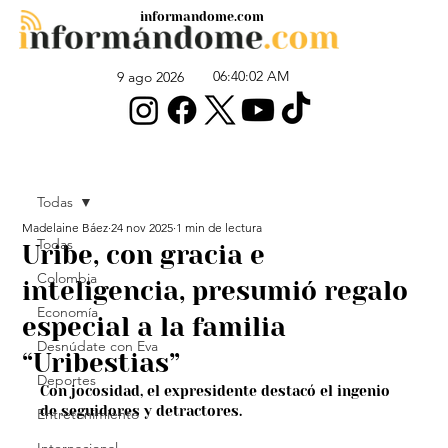
informandome.com
06:40:02 AM
9 ago 2026
Todas
Madelaine Báez
24 nov 2025
1 min de lectura
Todas
Uribe, con gracia e
Colombia
inteligencia, presumió regalo
Economía
especial a la familia
Desnúdate con Eva
“Uribestias”
Deportes
Con jocosidad, el expresidente destacó el ingenio 
de seguidores y detractores.
Entretenimiento