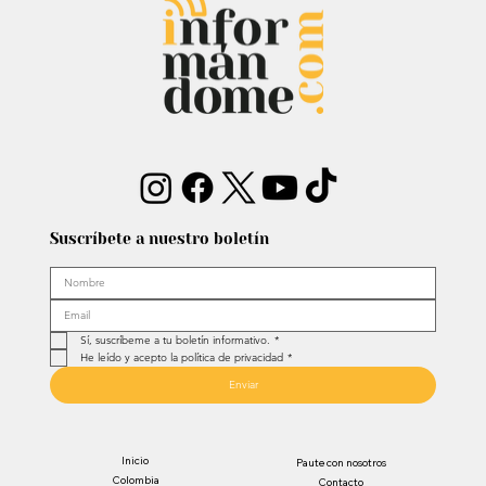
reabrió debate sobre memoria y
narcotráfico
Suscríbete a nuestro boletín
Sí, suscríbeme a tu boletín informativo.
*
He leído y acepto la política de privacidad
*
Enviar
Inicio
Paute con nosotros
Colombia
Contacto