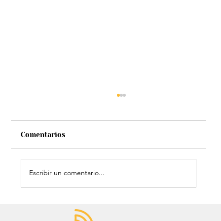
Comentarios
Escribir un comentario...
Estatua de John Lennon, que era de
Carlos Lehder, regresó al Quindío y