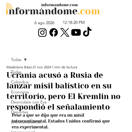
informandome.com
12:18:20 PM
6 ago 2026
Todas
Madelaine Báez
21 nov 2024
1 min de lectura
Todas
Ucrania acusó a Rusia de
Colombia
lanzar misil balístico en su
Economía
territorio, pero El Kremlin no
Desnúdate con Eva
respondió el señalamiento
Deportes
Pese a que se dijo que era un misil 
intercontinental, Estados Unidos confirmó que 
Entretenimiento
era experimental.