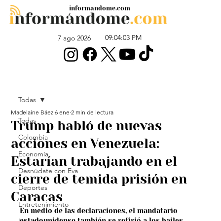
informandome.com
09:04:03 PM
7 ago 2026
Todas
Madelaine Báez
6 ene
2 min de lectura
Todas
Trump habló de nuevas
Colombia
acciones en Venezuela:
Economía
Estarían trabajando en el
Desnúdate con Eva
cierre de temida prisión en
Deportes
Caracas
Entretenimiento
En medio de las declaraciones, el mandatario 
estadounidense también se refirió a los bailes 