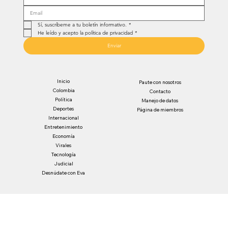
Sí, suscríbeme a tu boletín informativo.
*
He leído y acepto la política de privacidad
*
Enviar
Inicio
Paute con nosotros
Colombia
Contacto
Política
Manejo de datos
Deportes
Página de miembros
Internacional
Entretenimiento
Economía
Virales
Tecnología
Judicial
Desnúdate con Eva