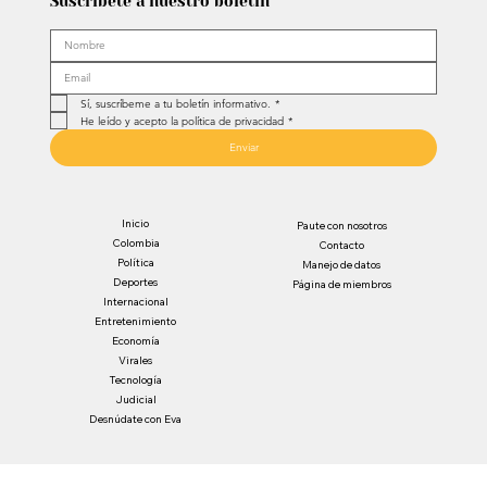
Suscríbete a nuestro boletín
Sí, suscríbeme a tu boletín informativo.
*
He leído y acepto la política de privacidad
*
Enviar
Inicio
Paute con nosotros
Colombia
Contacto
Política
Manejo de datos
Deportes
Página de miembros
Internacional
Entretenimiento
Economía
Virales
Tecnología
Judicial
Desnúdate con Eva