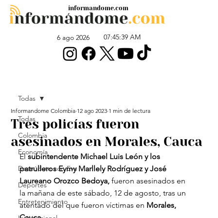
informandome.com
07:45:39 AM
6 ago 2026
Todas
Informandome Colombia
12 ago 2023
1 min de lectura
Todas
Tres policías fueron
Colombia
asesinados en Morales, Cauca
Economía
El 
subintendente Michael Luis León y los 
Desnúdate con Eva
patrulleros Eymy Marllely Rodríguez y José 
Laureano Orozco Bedoya,
 fueron asesinados en 
Deportes
la mañana de este sábado, 12 de agosto, tras un 
Entretenimiento
atentado del que fueron víctimas en 
Morales, 
Cauca.