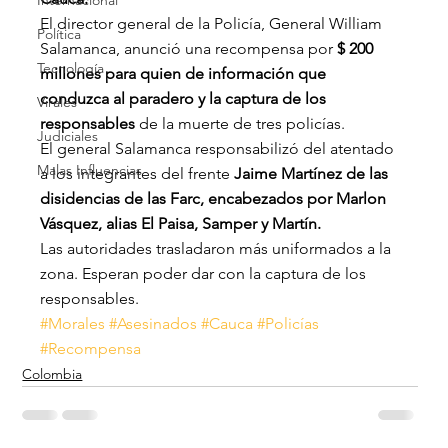
Internacional
El director general de la Policía, General William 
Política
Salamanca, anunció una recompensa por 
$ 200 
Tecnología
millones para quien de información que 
conduzca al paradero y la captura de los 
Virales
responsables
 de la muerte de tres policías.
Judiciales
El general Salamanca responsabilizó del atentado 
Malas Influencias
a los integrantes del frente
 Jaime Martínez de las 
disidencias de las Farc, encabezados por Marlon 
Vásquez, alias El Paisa, Samper y Martín. 
Las autoridades trasladaron más uniformados a la 
zona. Esperan poder dar con la captura de los 
responsables.
#Morales
#Asesinados
#Cauca
#Policías
#Recompensa
Colombia