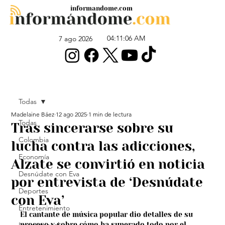
informandome.com
04:11:06 AM
7 ago 2026
Todas
Madelaine Báez
12 ago 2025
1 min de lectura
Todas
Tras sincerarse sobre su
Colombia
lucha contra las adicciones,
Economía
Alzate se convirtió en noticia
Desnúdate con Eva
por entrevista de ‘Desnúdate
Deportes
con Eva’
Entretenimiento
El cantante de música popular dio detalles de su 
proceso y sobre cómo ha superado todo por el 