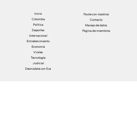
Inicio
Paute con nosotros
Colombia
Contacto
Política
Manejo de datos
Deportes
Página de miembros
Internacional
Entretenimiento
Economía
Virales
Tecnología
Judicial
Desnúdate con Eva