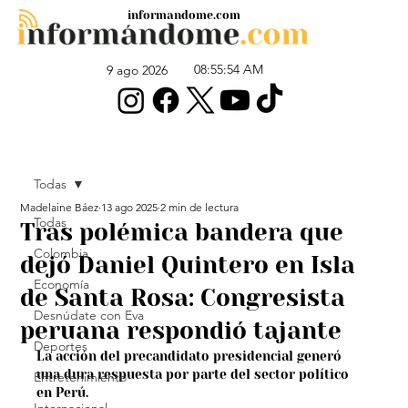
informandome.com
08:55:54 AM
9 ago 2026
Todas
Madelaine Báez
13 ago 2025
2 min de lectura
Todas
Tras polémica bandera que
Colombia
dejó Daniel Quintero en Isla
Economía
de Santa Rosa: Congresista
Desnúdate con Eva
peruana respondió tajante
Deportes
La acción del precandidato presidencial generó 
una dura respuesta por parte del sector político 
Entretenimiento
en Perú.