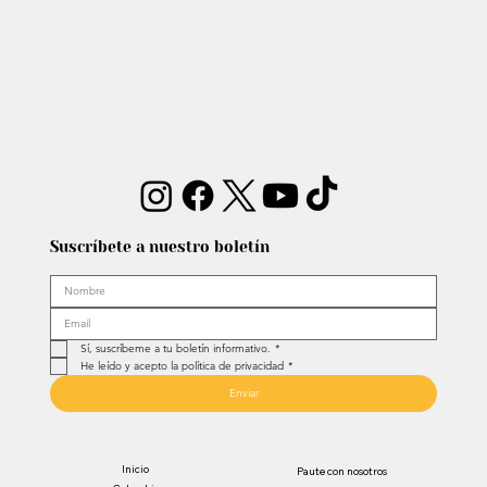
Carlos Lehder, regresó al Quindío y
reabrió debate sobre memoria y
narcotráfico
Suscríbete a nuestro boletín
Sí, suscríbeme a tu boletín informativo.
*
He leído y acepto la política de privacidad
*
Enviar
Inicio
Paute con nosotros