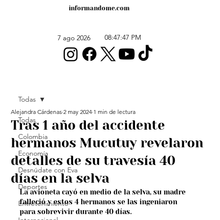
informandome.com
08:47:47 PM
7 ago 2026
Todas
Alejandra Cárdenas
2 may 2024
1 min de lectura
Todas
Tras 1 año del accidente
Colombia
hermanos Mucutuy revelaron
Economía
detalles de su travesía 40
Desnúdate con Eva
días en la selva
Deportes
La avioneta cayó en medio de la selva, su madre 
falleció y estos 4 hermanos se las ingeniaron 
Entretenimiento
para sobrevivir durante 40 días. 