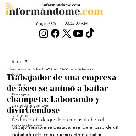
informandome.com
03:32:09 AM
9 ago 2026
Todas
Informandome Colombia
20 feb 2024
1 min de lectura
Todas
Trabajador de una empresa
Colombia
de aseo se animó a bailar
Economía
champeta: Laborando y
Desnúdate con Eva
divirtiéndose
Deportes
No hay duda de que la buena actitud en el 
Entretenimiento
trabajo siempre se destaca, ese fue el caso de u
n 
trabajador del aseo que se animó a bailar 