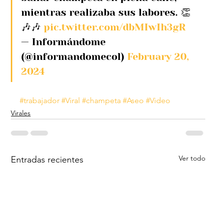
mientras realizaba sus labores. 👏
🎶🎶 
pic.twitter.com/dbMIwIh3gR
— Informándome 
(@informandomecol) 
February 20, 
2024
#trabajador
#Viral
#champeta
#Aseo
#Video
Virales
Ver todo
Entradas recientes