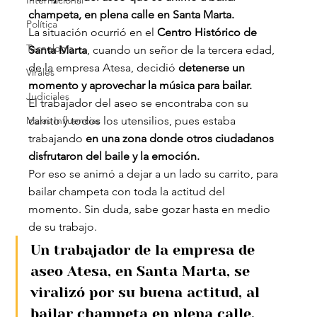
Internacional
champeta, en plena calle en Santa Marta.
Política
La situación ocurrió en el 
Centro Histórico de 
Tecnología
Santa Marta
, cuando un señor de la tercera edad, 
de la empresa Atesa, decidió 
detenerse un 
Virales
momento y aprovechar la música para bailar.
Judiciales
El trabajador del aseo se encontraba con su 
Malas Influencias
carrito y todos los utensilios, pues estaba 
trabajando
 en una zona donde otros ciudadanos 
disfrutaron del baile y la emoción.
Por eso se animó a dejar a un lado su carrito, para 
bailar champeta con toda la actitud del 
momento. Sin duda, sabe gozar hasta en medio 
de su trabajo.
Un trabajador de la empresa de 
aseo Atesa, en Santa Marta, se 
viralizó por su buena actitud, al 
bailar champeta en plena calle, 