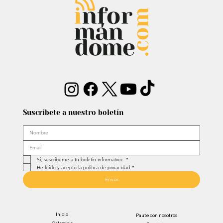
dejó mensaje: “Antes de ser tu
papá…”
Suscríbete a nuestro boletín
Sí, suscríbeme a tu boletín informativo.
*
He leído y acepto la política de privacidad
*
Enviar
Inicio
Paute con nosotros