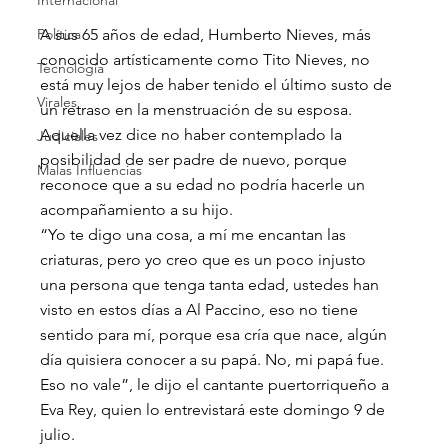
Internacional
Política
A sus 65 años de edad, Humberto Nieves, más 
conocido artísticamente como Tito Nieves, no 
Tecnología
está muy lejos de haber tenido el último susto de 
Virales
un retraso en la menstruación de su esposa.
Aquella vez dice no haber contemplado la 
Judiciales
posibilidad de ser padre de nuevo, porque 
Malas Influencias
reconoce que a su edad no podría hacerle un 
acompañamiento a su hijo.
“Yo te digo una cosa, a mí me encantan las 
criaturas, pero yo creo que es un poco injusto 
una persona que tenga tanta edad, ustedes han 
visto en estos días a Al Paccino, eso no tiene 
sentido para mí, porque esa cría que nace, algún 
día quisiera conocer a su papá. No, mi papá fue. 
Eso no vale”, le dijo el cantante puertorriqueño a 
Eva Rey, quien lo entrevistará este domingo 9 de 
julio.