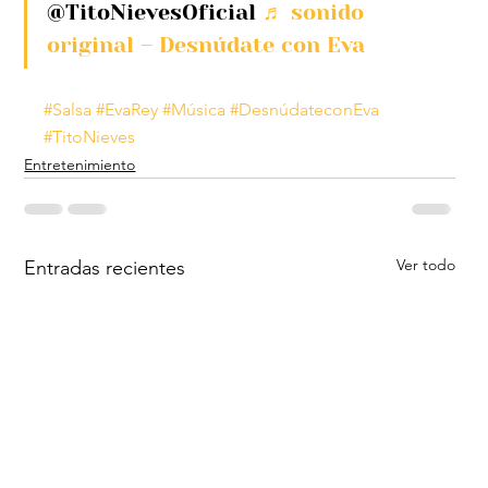
@TitoNievesOficial 
♬ sonido 
original – Desnúdate con Eva
#Salsa
#EvaRey
#Música
#DesnúdateconEva
#TitoNieves
Entretenimiento
Ver todo
Entradas recientes