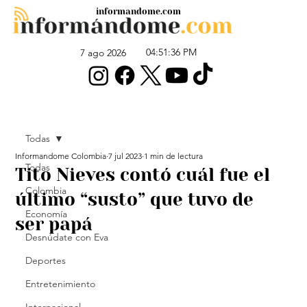
informandome.com
04:51:36 PM
7 ago 2026
Todas
Informandome Colombia
7 jul 2023
1 min de lectura
Todas
Tito Nieves contó cuál fue el
Colombia
último “susto” que tuvo de
Economía
ser papá
Desnúdate con Eva
Deportes
Entretenimiento