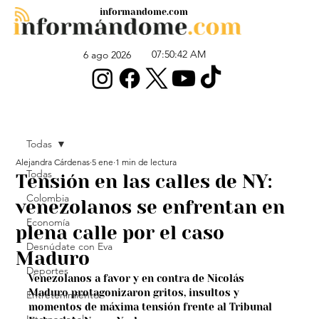
informandome.com
07:50:42 AM
6 ago 2026
Todas
Alejandra Cárdenas
5 ene
1 min de lectura
Todas
Tensión en las calles de NY:
Colombia
venezolanos se enfrentan en
Economía
plena calle por el caso
Desnúdate con Eva
Maduro
Deportes
Venezolanos a favor y en contra de Nicolás 
Maduro protagonizaron gritos, insultos y 
Entretenimiento
momentos de máxima tensión frente al Tribunal 