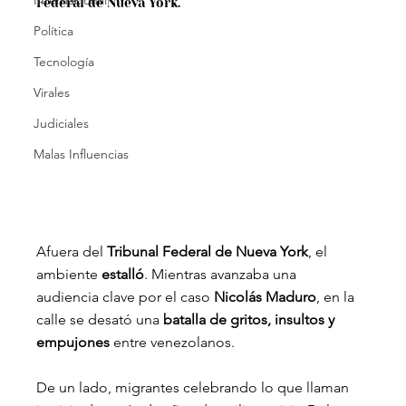
Internacional
Federal de Nueva York.
Política
Tecnología
Virales
Judiciales
Malas Influencias
Afuera del 
Tribunal Federal de Nueva York
, el 
ambiente 
estalló
. Mientras avanzaba una 
audiencia clave por el caso 
Nicolás Maduro
, en la 
calle se desató una 
batalla de gritos, insultos y 
empujones
 entre venezolanos.
De un lado, migrantes celebrando lo que llaman 