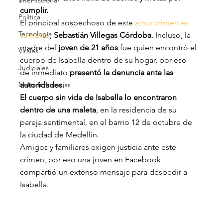
Internacional
cumplir.
Política
El principal sospechoso de este 
atroz crimen es 
Tecnología
su novio
, 
Sebastián Villegas Córdoba
. Incluso, la 
madre del 
joven de 21 años
 fue quien encontró el 
Virales
cuerpo de Isabella dentro de su hogar, por eso 
Judiciales
de inmediato 
presentó la denuncia ante las 
Malas Influencias
autoridades.
El cuerpo sin vida de Isabella lo encontraron 
dentro de una maleta
, en la residencia de su 
pareja sentimental, en el barrio 12 de octubre de 
la ciudad de Medellín.
Amigos y familiares exigen justicia ante este 
crimen, por eso una joven en Facebook 
compartió un extenso mensaje para despedir a 
Isabella.