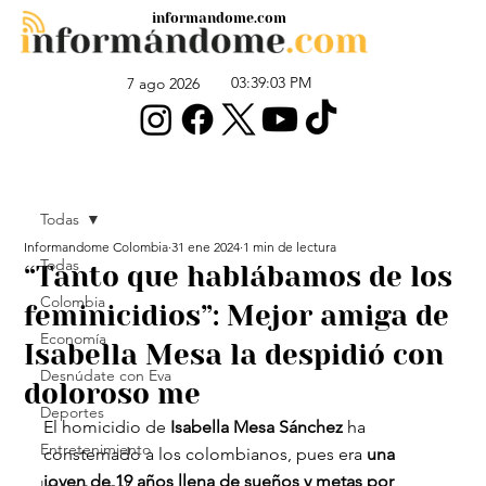
informandome.com
03:39:03 PM
7 ago 2026
Todas
Informandome Colombia
31 ene 2024
1 min de lectura
Todas
“Tanto que hablábamos de los
Colombia
feminicidios”: Mejor amiga de
Economía
Isabella Mesa la despidió con
Desnúdate con Eva
doloroso me
Deportes
El homicidio de 
Isabella Mesa Sánchez
 ha 
Entretenimiento
consternado a los colombianos, pues era
 una 
joven de 19 años llena de sueños y metas por 