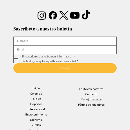
Suscríbete a nuestro boletín
Sí, suscríbeme a tu boletín informativo.
*
He leído y acepto la política de privacidad
*
Enviar
Inicio
Paute con nosotros
Colombia
Contacto
Política
Manejo de datos
Deportes
Página de miembros
Internacional
Entretenimiento
Economía
Virales