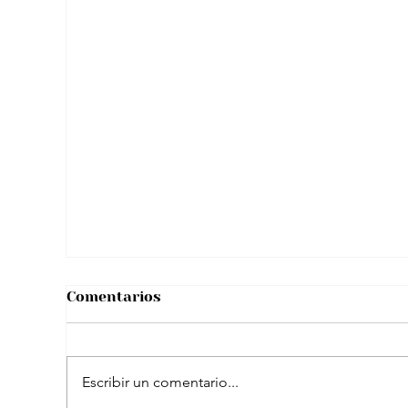
Tras viral situación con “reto de licor”
hombre se pronunció y aclaró
rumores sobre su salud
Comentarios
Escribir un comentario...