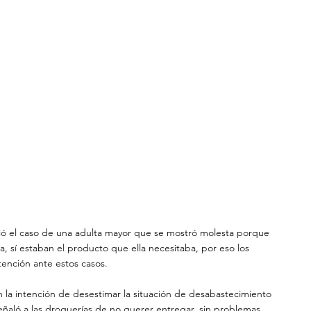
nció el caso de una adulta mayor que se mostró molesta porque 
a, sí estaban el producto que ella necesitaba, por eso los 
tención ante estos casos.
n la intención de desestimar la situación de desabastecimiento 
ñaló a las droguerías de no querer entregar, sin problemas, 