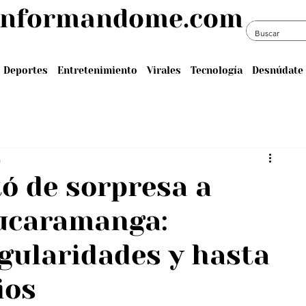
informandome.com
Deportes
Entretenimiento
Virales
Tecnología
Desnúdate 
a
tó de sorpresa a
ucaramanga:
gularidades y hasta
ios