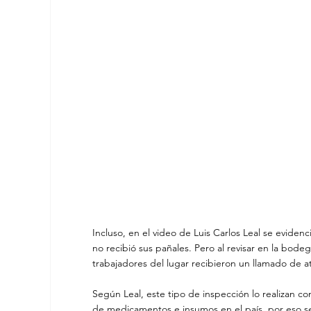
Incluso, en el video de Luis Carlos Leal se evide
no recibió sus pañales. Pero al revisar en la bodeg
trabajadores del lugar recibieron un llamado de a
Según Leal, este tipo de inspección lo realizan co
de medicamentos e insumos en el país, por eso se