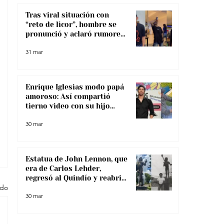
Tras viral situación con
“reto de licor”, hombre se
pronunció y aclaró rumores
sobre su salud
31 mar
Enrique Iglesias modo papá
amoroso: Así compartió
tierno video con su hijo
menor
30 mar
Estatua de John Lennon, que
era de Carlos Lehder,
regresó al Quindío y reabrió
odo
debate sobre memoria y
30 mar
narcotráfico