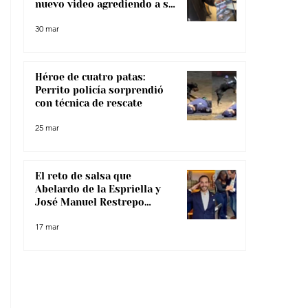
nuevo video agrediendo a su
pareja
30 mar
Héroe de cuatro patas:
Perrito policía sorprendió
con técnica de rescate
25 mar
El reto de salsa que
Abelardo de la Espriella y
José Manuel Restrepo
enfrentaron, ¿lo superaron?
17 mar