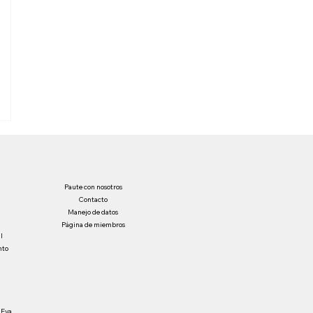
Paute con nosotros
Contacto
Manejo de datos
Página de miembros
l
nto
 Eva