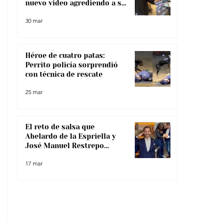
nuevo video agrediendo a su
pareja
30 mar
Héroe de cuatro patas:
Perrito policía sorprendió
con técnica de rescate
25 mar
El reto de salsa que
Abelardo de la Espriella y
José Manuel Restrepo
enfrentaron, ¿lo superaron?
17 mar