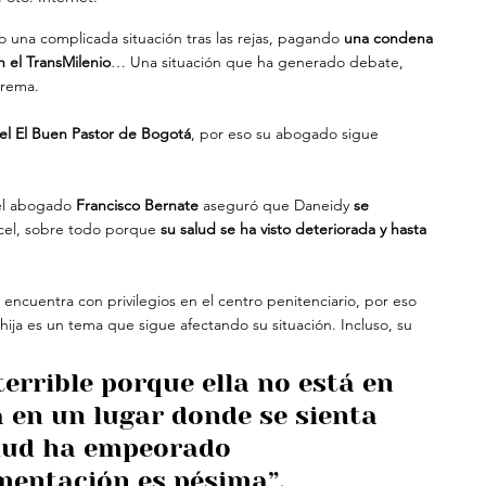
o una complicada situación tras las rejas, pagando 
una condena 
 el TransMilenio
… Una situación que ha generado debate, 
prema.
cel El Buen Pastor de Bogotá
, por eso su abogado sigue 
el abogado 
Francisco Bernate 
aseguró que Daneidy 
se 
rcel, sobre todo porque
 su salud se ha visto deteriorada y hasta 
ncuentra con privilegios en el centro penitenciario, por eso 
ija es un tema que sigue afectando su situación. Incluso, su 
errible porque ella no está en 
 en un lugar donde se sienta 
alud ha empeorado 
mentación es pésima”.