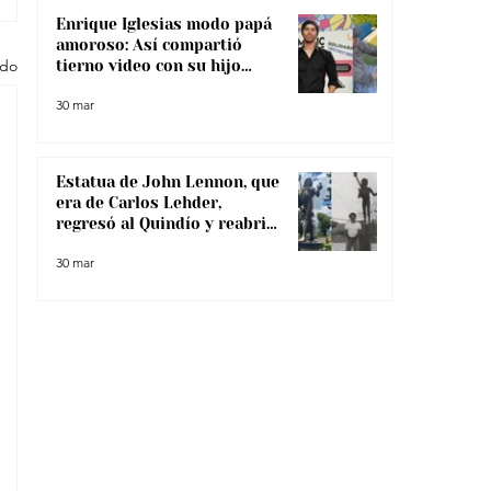
Enrique Iglesias modo papá
amoroso: Así compartió
odo
tierno video con su hijo
menor
30 mar
Estatua de John Lennon, que
era de Carlos Lehder,
regresó al Quindío y reabrió
debate sobre memoria y
30 mar
narcotráfico