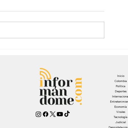
Inicio
Colombia
Política
Deportes
Internaciona
Entretenimie
Economía
Virales
Tecnología
Judicial
Desnúdate con