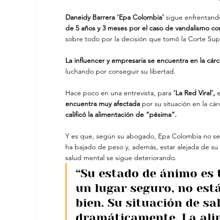
Daneidy Barrera ‘Epa Colombia’
 sigue enfrentand
de 5 años y 3 meses por el caso de vandalismo con
sobre todo por la decisión que tomó la Corte Su
La influencer y empresaria se encuentra en la cár
luchando por conseguir su libertad.
Hace poco en una entrevista, para
 ‘La Red Viral’,
 
encuentra muy afectada 
por su situación en la cá
calificó la alimentación de “pésima”.
Y es que, según su abogado, Epa Colombia no se e
ha bajado de peso y, además, estar alejada de su h
salud mental se sigue deteriorando.
“Su estado de ánimo es t
un lugar seguro, no está
bien. Su situación de s
dramáticamente. La ali