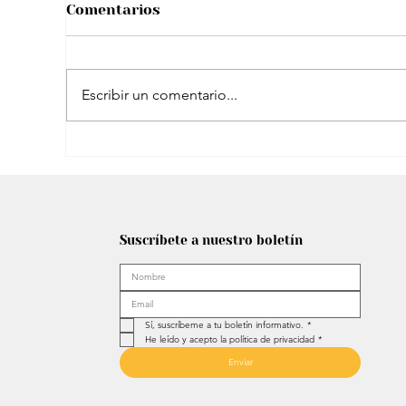
Comentarios
Escribir un comentario...
El peculiar comentario de Petro sobre
famosa plataforma para adultos en
Suscríbete a nuestro boletín
transmisión con Westcol
Sí, suscríbeme a tu boletín informativo.
*
He leído y acepto la política de privacidad
*
Enviar