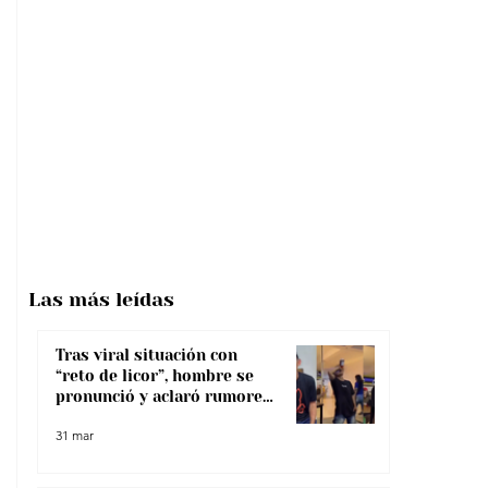
Las más
leídas
Tras viral situación con
“reto de licor”, hombre se
pronunció y aclaró rumores
sobre su salud
31 mar