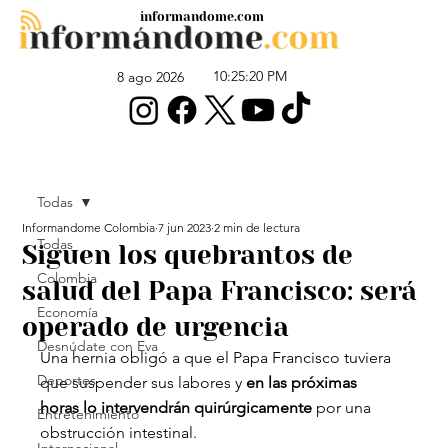
informandome.com
10:25:20 PM
8 ago 2026
Todas
Informandome Colombia
7 jun 2023
2 min de lectura
Todas
Siguen los quebrantos de
Colombia
salud del Papa Francisco: será
Economía
operado de urgencia
Desnúdate con Eva
Una hernia obligó a que el Papa Francisco tuviera 
Deportes
que suspender sus labores y
 en las próximas 
horas lo intervendrán quirúrgicamente
 por una 
Entretenimiento
obstrucción intestinal.