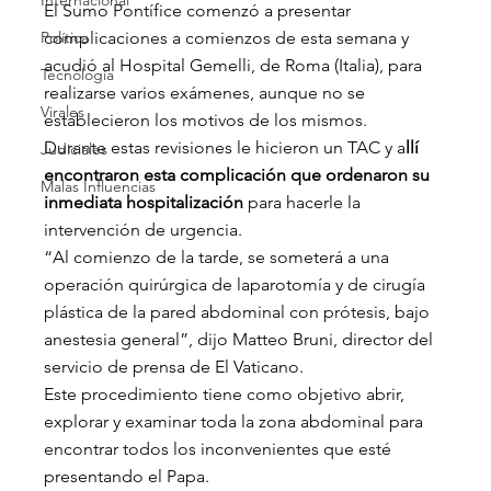
Internacional
El Sumo Pontífice comenzó a presentar 
Política
complicaciones a comienzos de esta semana y 
acudió al Hospital Gemelli, de Roma (Italia), para 
Tecnología
realizarse varios exámenes, aunque no se 
Virales
establecieron los motivos de los mismos.
Durante estas revisiones le hicieron un TAC y a
llí 
Judiciales
encontraron esta complicación que ordenaron su 
Malas Influencias
inmediata hospitalización
 para hacerle la 
intervención de urgencia.
“Al comienzo de la tarde, se someterá a una 
operación quirúrgica de laparotomía y de cirugía 
plástica de la pared abdominal con prótesis, bajo 
anestesia general”, dijo Matteo Bruni, director del 
servicio de prensa de El Vaticano.
Este procedimiento tiene como objetivo abrir, 
explorar y examinar toda la zona abdominal para 
encontrar todos los inconvenientes que esté 
presentando el Papa.