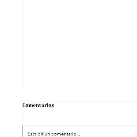
Enrique Iglesias modo papá amoroso:
Así compartió tierno video con su hijo
menor
Comentarios
Escribir un comentario...