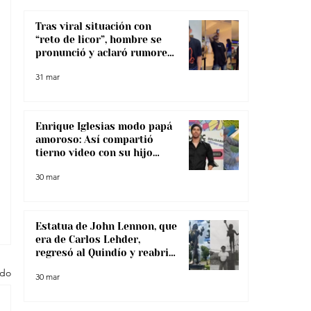
Tras viral situación con
“reto de licor”, hombre se
pronunció y aclaró rumores
sobre su salud
31 mar
Enrique Iglesias modo papá
amoroso: Así compartió
tierno video con su hijo
menor
30 mar
Estatua de John Lennon, que
era de Carlos Lehder,
regresó al Quindío y reabrió
debate sobre memoria y
odo
30 mar
narcotráfico