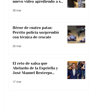
nuevo video agrediendo a su
pareja
30 mar
Héroe de cuatro patas:
Perrito policía sorprendió
con técnica de rescate
25 mar
El reto de salsa que
Abelardo de la Espriella y
José Manuel Restrepo
enfrentaron, ¿lo superaron?
17 mar