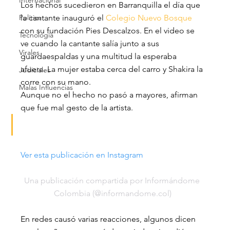
Internacional
Los hechos sucedieron en Barranquilla el día que 
Política
la cantante inauguró el 
Colegio Nuevo Bosque
con su fundación Pies Descalzos. En el video se 
Tecnología
ve cuando la cantante salía junto a sus 
Virales
guardaespaldas y una multitud la esperaba 
afuera. La mujer estaba cerca del carro y Shakira la 
Judiciales
corre con su mano.
Malas Influencias
Aunque no el hecho no pasó a mayores, afirman 
que fue mal gesto de la artista.
Ver esta publicación en Instagram
Una publicación compartida por Informándome 
Colombia (@informandome.col)
En redes causó varias reacciones, algunos dicen 