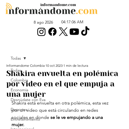
informandome.com
04:17:06 AM
8 ago 2026
Todas
Informandome Colombia
10 oct 2023
1 min de lectura
Todas
Shakira envuelta en polémica
Colombia
por video en el que empuja a
Economía
una mujer
Desnúdate con Eva
Shakira está envuelta en otra polémica, esta vez 
Deportes
por un video que está circulando en redes 
sociales en donde 
se le ve empujando a una 
Entretenimiento
mujer. 