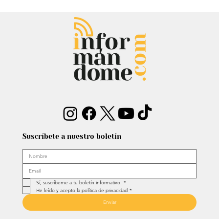
Chayanne se animó a trend viral y
dejó mensaje: “Antes de ser tu
papá…”
Suscríbete a nuestro boletín
Sí, suscríbeme a tu boletín informativo.
*
He leído y acepto la política de privacidad
*
Enviar