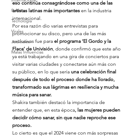
Internacional
eso continúa consagrándose como una de las 
Política
artistas latinas más importantes
 en la industria 
internacional.
Tecnología
Por esa razón dio varias entrevistas para 
Virales
promocionar su disco, pero una de las más 
exclusivas fue para 
el programa ‘El Gordo y la 
Judiciales
Flaca’ de Univisión
, donde confirmó que este año 
Malas Influencias
ya está trabajando en una gira de conciertos para 
visitar varias ciudades y conectarse aún más con 
su público, en lo que sería 
una celebración final 
después de todo el proceso donde ha llorado, 
transformado sus lágrimas en resiliencia y mucha 
música para sanar.
Shakira también destacó la importancia de 
entender que, en esta época
, las mujeres pueden 
decidir cómo sanar, sin que nadie reproche ese 
proceso.
Lo cierto es que el 2024 viene con más sorpresas 