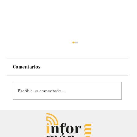
Comentarios
Escribir un comentario...
Chayanne se animó a trend viral y
dejó mensaje: “Antes de ser tu
papá…”