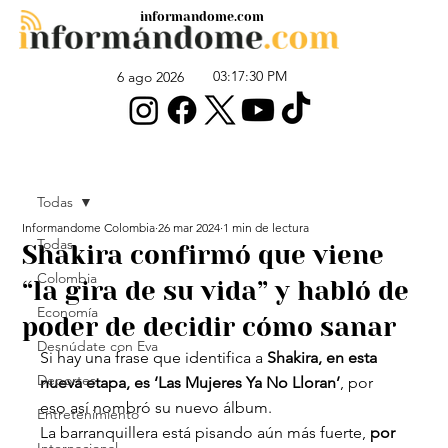
informandome.com
03:17:30 PM
6 ago 2026
Todas
Informandome Colombia
26 mar 2024
1 min de lectura
Todas
Shakira confirmó que viene
Colombia
“la gira de su vida” y habló de
Economía
poder de decidir cómo sanar
Desnúdate con Eva
Si hay una frase que identifica a
 Shakira, en esta 
Deportes
nueva etapa, es ‘Las Mujeres Ya No Lloran’
, por 
eso así nombró su nuevo álbum.
Entretenimiento
La barranquillera está pisando aún más fuerte, 
por 