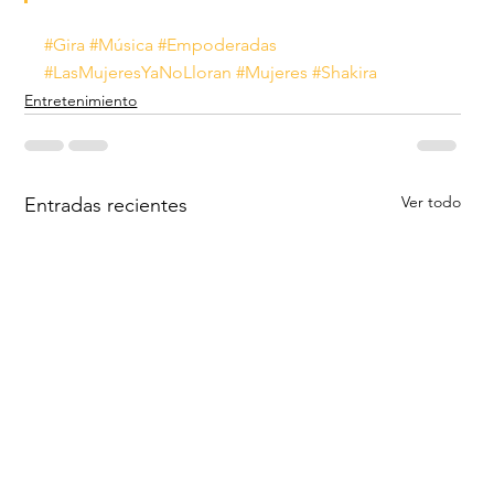
#Gira
#Música
#Empoderadas
#LasMujeresYaNoLloran
#Mujeres
#Shakira
Entretenimiento
Ver todo
Entradas recientes