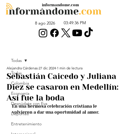
informandome.com
03:49:36 PM
8 ago 2026
Todas
Alejandra Cárdenas
27 dic 2024
1 min de lectura
Todas
Sebastián Caicedo y Juliana
Colombia
Diez se casaron en Medellín:
Economía
Así fue la boda
Desnúdate con Eva
En una hermosa celebración cristiana le 
volvieron a dar una oportunidad al amor.
Deportes
Entretenimiento