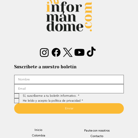
papá…”
Suscríbete a nuestro boletín
Sí, suscríbeme a tu boletín informativo.
*
He leído y acepto la política de privacidad
*
Enviar
Inicio
Paute con nosotros
Colombia
Contacto