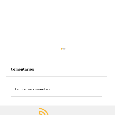
Comentarios
Escribir un comentario...
Chayanne se animó a trend viral y
dejó mensaje: “Antes de ser tu