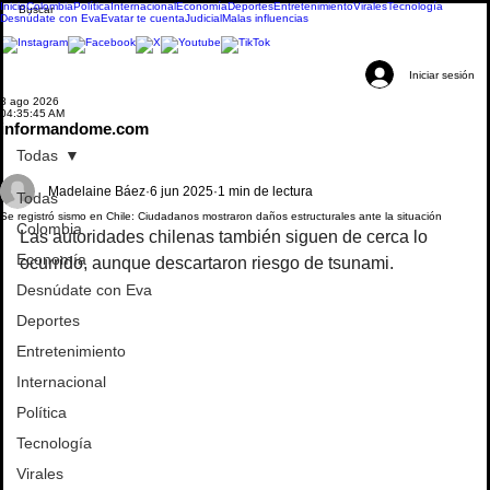
Inicio
Colombia
Política
Internacional
Economía
Deportes
Entretenimiento
Virales
Tecnología
Desnúdate con Eva
Evatar te cuenta
Judicial
Malas influencias
Iniciar sesión
8 ago 2026
04:35:45 AM
informandome.com
Todas
Madelaine Báez
6 jun 2025
1 min de lectura
Todas
Se registró sismo en Chile: Ciudadanos mostraron daños estructurales ante la situación
Colombia
Las autoridades chilenas también siguen de cerca lo 
Economía
ocurrido, aunque descartaron riesgo de tsunami.
Desnúdate con Eva
Deportes
Entretenimiento
Internacional
Política
Tecnología
Virales