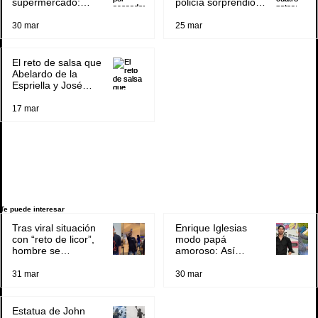
el proceso
Trump
el proceso
Trump
el proceso
supermercado:
policía sorprendió
aparece nuevo
con técnica de
video agrediendo a
rescate
30 mar
25 mar
su pareja
El reto de salsa que
Abelardo de la
Espriella y José
Manuel Restrepo
enfrentaron, ¿lo
17 mar
superaron?
Te puede interesar
Tras viral situación
Enrique Iglesias
con “reto de licor”,
modo papá
hombre se
amoroso: Así
pronunció y aclaró
compartió tierno
rumores sobre su
video con su hijo
31 mar
30 mar
salud
menor
Estatua de John