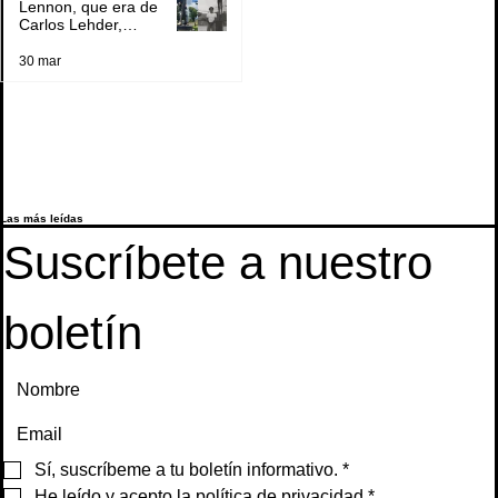
Lennon, que era de
Carlos Lehder,
regresó al Quindío
y reabrió debate
30 mar
sobre memoria y
narcotráfico
Las más
leídas
Suscríbete a nuestro 
boletín
Sí, suscríbeme a tu boletín informativo.
*
He leído y acepto la política de privacidad
*